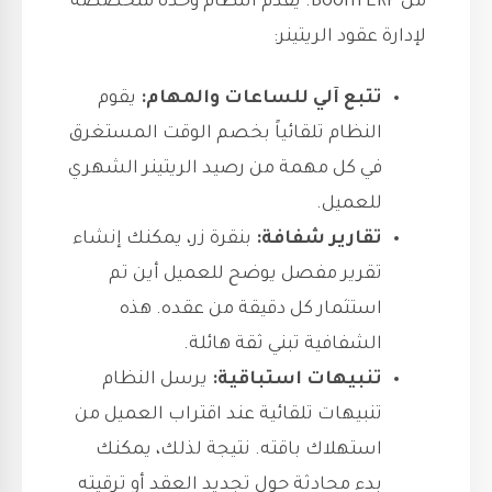
من Boom ERP. يقدم النظام وحدة متخصصة
لإدارة عقود الريتينر:
تتبع آلي للساعات والمهام:
يقوم
النظام تلقائياً بخصم الوقت المستغرق
في كل مهمة من رصيد الريتينر الشهري
للعميل.
تقارير شفافة:
بنقرة زر، يمكنك إنشاء
تقرير مفصل يوضح للعميل أين تم
استثمار كل دقيقة من عقده. هذه
الشفافية تبني ثقة هائلة.
تنبيهات استباقية:
يرسل النظام
تنبيهات تلقائية عند اقتراب العميل من
استهلاك باقته. نتيجة لذلك، يمكنك
بدء محادثة حول تجديد العقد أو ترقيته