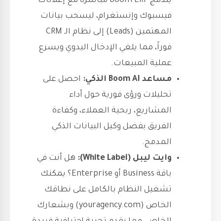
يندمج Boom ERP مباشرة مع إعلانات
فيسبوك وإنستغرام، ليسحب بيانات
المهتمين (Leads) إلى نظام الـ CRM
فوراً، مما يلغي الإدخال اليدوي ويسرع
عملية المبيعات.
مساعد Boom AI الذكي:
احصل على
تحليلات ورؤى فورية حول أداء
المشاريع، ربحية العملاء، وكفاءة
الفريق بفضل وكيل البيانات الذكي
المدمج.
وايت ليبل (White Label):
هل أنت في
باقة Business أو Enterprise؟ يمكنك
تشغيل النظام بالكامل على نطاقك
الخاص (youragency.com) وبشعارك