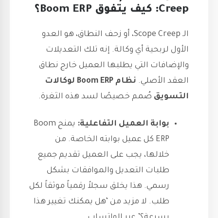
Creep: كيف يتفوق Boom ERP؟
الـ Scope Creep، أو زحف النطاق، هو العدو
الأول لربحية أي وكالة. إنه تلك التعديلات
والإضافات التي يطلبها العميل خارج نطاق
العقد الأصلي.
نظام Boom ERP لوكالات
التسويق
صُمم خصيصًا لسد هذه الثغرة.
بوابة العميل التفاعلية:
يمنح Boom
ERP كل عميل بوابته الخاصة. من
خلالها، يجب على العميل تقديم جميع
طلبات التعديل والموافقات بشكل
رسمي. هذا يخلق سجلاً رقمياً موثقاً لكل
طلب. لا مزيد من ‘هل يمكنك تغيير هذا
بسرعة؟’ عبر الواتساب.