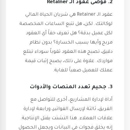
2. فوضى عقود الـ Retainer
عقود الـ Retainer هي شريان الحياة المالي
لوكالتك. لكن، هل تتبع الساعات المخصصة
لكل عميل بدقة؟ هل تعرف حقاً أي العقود
مربح وأيها يسبب الخسارة؟ بدون نظام
دقيق، تصبح هذه العقود ثقوباً سوداء تبتلع
مواردك. علاوة على ذلك، يصبح إثبات قيمة
عملك للعميل صعباً للغاية.
3. جحيم تعدد المنصات والأدوات
أداة لإدارة المشاريع، أخرى للتواصل مع
الفريق، ثالثة لإرسال الفواتير، ورابعة لإدارة
علاقات العملاء. هذا التشتت يقتل الإنتاجية.
إنه يخلق فجوات في البيانات ويجعل الحصول