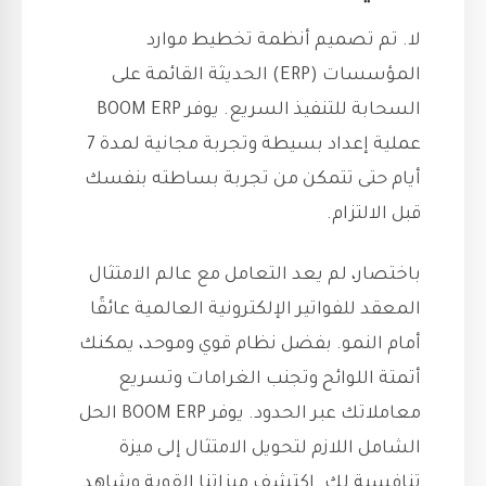
لا. تم تصميم أنظمة تخطيط موارد
المؤسسات (ERP) الحديثة القائمة على
السحابة للتنفيذ السريع. يوفر BOOM ERP
عملية إعداد بسيطة وتجربة مجانية لمدة 7
أيام حتى تتمكن من تجربة بساطته بنفسك
قبل الالتزام.
باختصار، لم يعد التعامل مع عالم الامتثال
المعقد للفواتير الإلكترونية العالمية عائقًا
أمام النمو. بفضل نظام قوي وموحد، يمكنك
أتمتة اللوائح وتجنب الغرامات وتسريع
معاملاتك عبر الحدود. يوفر BOOM ERP الحل
الشامل اللازم لتحويل الامتثال إلى ميزة
تنافسية لك. اكتشف ميزاتنا القوية وشاهد