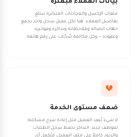
بيانات العملاء مبعثرة
ملفات الإكسل والمحادثات المتناثرة تبتلع
تفاصيل العملاء. هنا لكل عميل سجل واحد يجمع
جهات اتصاله وملاحظاته وتذاكره وفواتيره
وعقوده — وكل مكالمة سُجّلت على رقم هاتفه.
ضعف مستوى الخدمة
لا شيء يُبعد العميل مثل إعادة شرح مشكلته
لموظف جديد. التذاكر تحفظ سجل الطلبات
والردود كاملاً على ملف العميل، فيُكمل أي