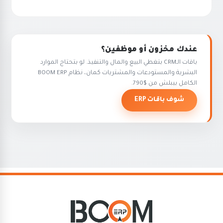
عندك مخزون أو موظفين؟
باقات الـCRM بتغطي البيع والمال والتنفيذ. لو بتحتاج الموارد
البشرية والمستودعات والمشتريات كمان، نظام BOOM ERP
الكامل بيبلش من $790.
شوف باقات ERP