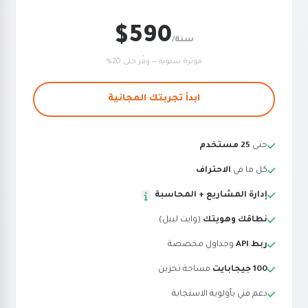
$590
/سنة
فوترة سنوية — وفّر حتى 20%
ابدأ تجربتك المجانية
حتى
25 مستخدم
كل ما في
الاحتراف
إدارة المشاريع + المحاسبة
نطاقك وهويتك
(وايت ليبل)
ربط API
وجداول مخصصة
100 جيجابايت
مساحة تخزين
دعم فني بأولوية الاستجابة