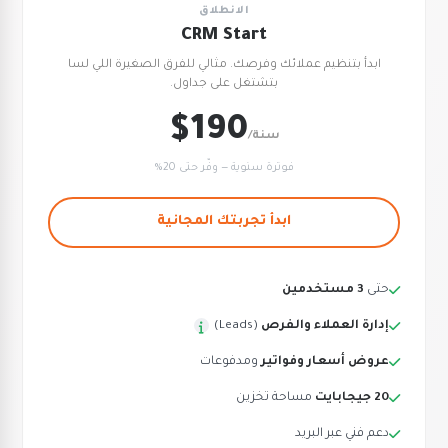
الانطلاق
CRM Start
ابدأ بتنظيم عملائك وفرصك. مثالي للفرق الصغيرة اللي لسا
بتشتغل على جداول.
$190
/سنة
فوترة سنوية — وفّر حتى 20%
ابدأ تجربتك المجانية
حتى
3 مستخدمين
إدارة العملاء والفرص
(Leads)
عروض أسعار وفواتير
ومدفوعات
20 جيجابايت
مساحة تخزين
دعم فني عبر البريد