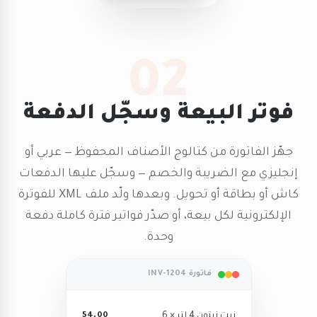
02
فوتر البيعة وسجّل الدفعة
جهّز الفاتورة من كتالوج الأصناف المحفوظ — عربي أو
إنجليزي مع الضريبة والخصم — وسجّل عليها الدفعات
كاش أو بطاقة أو تحويل. وبعدها ولّد ملف XML للفوترة
الإلكترونية لكل بيعة، أو صدّر فواتير فترة كاملة دفعة
وحدة.
فاتورة INV-1204
زيت زيتون 4 لتر × 6
54.00