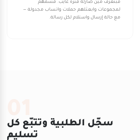
فبتعرف مين صارله فترة غايب. قسّمهم
لمجموعات وابعثلهم حملات واتساب مجدولة —
مع حالة إرسال واستلام لكل رسالة.
01
سجّل الطلبية وتتبّع كل
تسليم