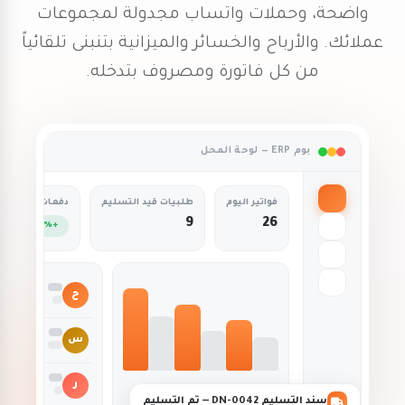
واضحة، وحملات واتساب مجدولة لمجموعات
عملائك. والأرباح والخسائر والميزانية بتنبنى تلقائياً
من كل فاتورة ومصروف بتدخله.
بوم ERP — لوحة المحل
فواتير اليوم
طلبيات قيد التسليم
دفعات هذا الأس
9
26
+12%
ح
مدفوعة
س
مرسلة
ر
مسودة
سند التسليم DN-0042 — تم التسليم