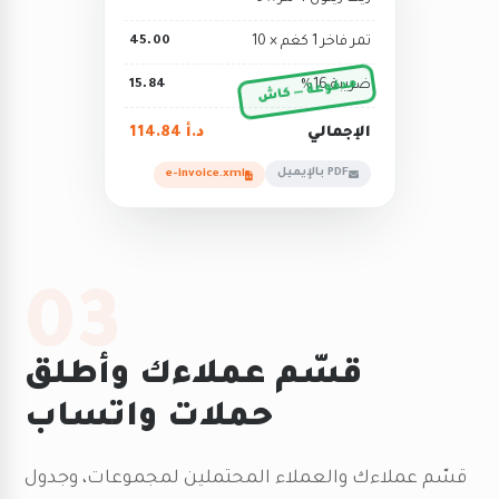
تمر فاخر 1 كغم × 10
45.00
ضريبة 16%
15.84
مدفوعة — كاش
الإجمالي
114.84 د.أ
PDF بالإيميل
e-invoice.xml
03
قسّم عملاءك وأطلق
حملات واتساب
قسّم عملاءك والعملاء المحتملين لمجموعات، وجدول