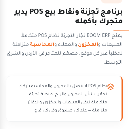
برنامج تجزئة ونقاط بيع POS يدير
متجرك بأكمله
يمنح BOOM ERP تجّار التجزئة نظام POS متكاملاً —
المبيعات و
المخزون
والعملاء و
المحاسبة
متزامنة
لحظياً عبر كل موقع. مصمّم للمتاجر في الأردن والشرق
الأوسط.
نظام POS لا يتصل بالمخزون والمحاسبة يتركك
تخمّن بشأن المخزون والربح. منصة تجزئة
متكاملة تبقي المبيعات والمخزون والدفاتر
متزامنة — عند كل صندوق وفي كل فرع.