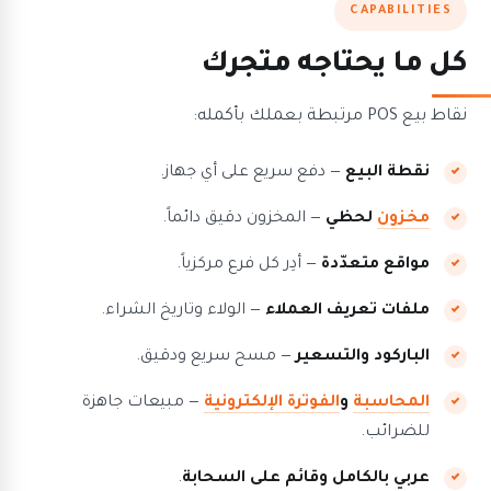
CAPABILITIES
كل ما يحتاجه متجرك
نقاط بيع POS مرتبطة بعملك بأكمله:
نقطة البيع
— دفع سريع على أي جهاز.
مخزون
لحظي
— المخزون دقيق دائماً.
مواقع متعدّدة
— أدِر كل فرع مركزياً.
ملفات تعريف العملاء
— الولاء وتاريخ الشراء.
الباركود والتسعير
— مسح سريع ودقيق.
المحاسبة
و
الفوترة الإلكترونية
— مبيعات جاهزة
للضرائب.
عربي بالكامل وقائم على السحابة
.