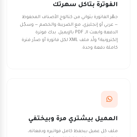
الفوترة بتاكل سهرتك
جهّز الفاتورة بثواني من كتالوج الأصناف المحفوظ
— عربي أو إنجليزي، مع الضريبة والخصم — وسجّل
الدفعة وابعث الـ PDF بالإيميل. بدك فوترة
إلكترونية؟ ولّد ملف XML لكل فاتورة أو صدّر فترة
كاملة دفعة وحدة.
العميل بيشتري مرة وبيختفي
ملف كل عميل بيحفظ كامل فواتيره ودفعاته،